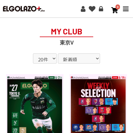
0
ME
MY CLUB
東京V